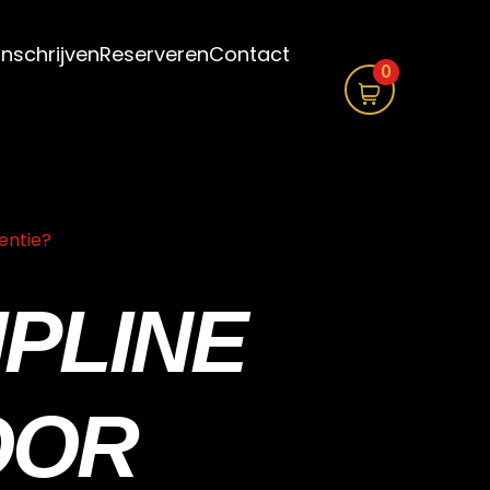
Inschrijven
Reserveren
Contact
0
entie?
IPLINE
OOR