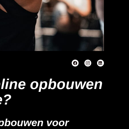
pline opbouwen
e?
 opbouwen voor