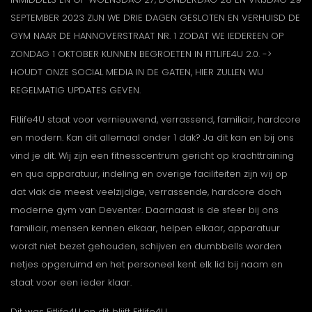
SEPTEMBER 2023 ZIJN WE DRIE DAGEN GESLOTEN EN VERHUISD DE
GYM NAAR DE HANNOVERSTRAAT NR. 1 ZODAT WE IEDEREEN OP
ZONDAG 1 OKTOBER KUNNEN BEGROETEN IN FITLIFE4U 2.0. ->
HOUDT ONZE SOCIAL MEDIA IN DE GATEN, HIER ZULLEN WIJ
REGELMATIG UPDATES GEVEN.
Fitlife4U staat voor vernieuwend, verrassend, familiair, hardcore
en modern. Kan dit allemaal onder 1 dak? Ja dit kan en bij ons
vind je dit. Wij zijn een fitnesscentrum gericht op krachttraining
en qua apparatuur, indeling en overige faciliteiten zijn wij op
dat vlak de meest veelzijdige, verrassende, hardcore doch
moderne gym van Deventer. Daarnaast is de sfeer bij ons
familiair, mensen kennen elkaar, helpen elkaar, apparatuur
wordt niet bezet gehouden, schijven en dumbbells worden
netjes opgeruimd en het personeel kent elk lid bij naam en
staat voor een ieder klaar.
Dit was Fitlife4U en dit blijft Fitlife4U.