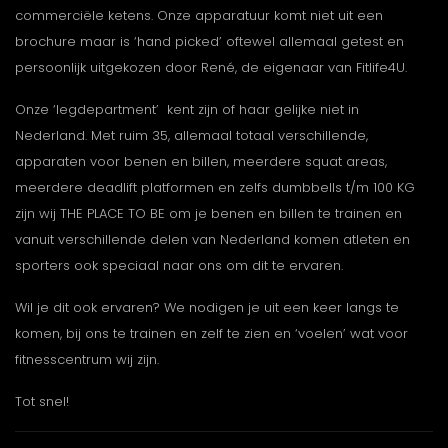
commerciële ketens. Onze apparatuur komt niet uit een
brochure maar is ‘hand picked’ oftewel allemaal getest en
persoonlijk uitgekozen door René, de eigenaar van Fitlife4U.
Onze ‘legdepartment’ kent zijn of haar gelijke niet in
Nederland. Met ruim 35, allemaal totaal verschillende,
apparaten voor benen en billen, meerdere squat areas,
meerdere deadlift platformen en zelfs dumbbells t/m 100 KG
zijn wij THE PLACE TO BE om je benen en billen te trainen en
vanuit verschillende delen van Nederland komen atleten en
sporters ook speciaal naar ons om dit te ervaren.
Wil je dit ook ervaren? We nodigen je uit een keer langs te
komen, bij ons te trainen en zelf te zien en ‘voelen’ wat voor
fitnesscentrum wij zijn.
Tot snel!