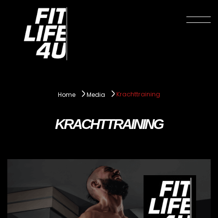
Krachttraining
Home
Media
KRACHTTRAINING