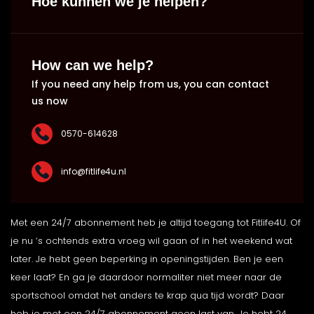
Hoe kunnen we je helpen?
How can we help?
If you need any help from us, you can contact
us now
0570-614628
info@fitlife4u.nl
Met een 24/7 abonnement heb je altijd toegang tot Fitlife4U. Of
je nu ‘s ochtends extra vroeg wil gaan of in het weekend wat
later. Je hebt geen beperking in openingstijden. Ben je een
keer laat? En ga je daardoor normaliter niet meer naar de
sportschool omdat het anders te krap qua tijd wordt? Daar
heb je met een 24/7 abonnement geen last van. Je hebt 24