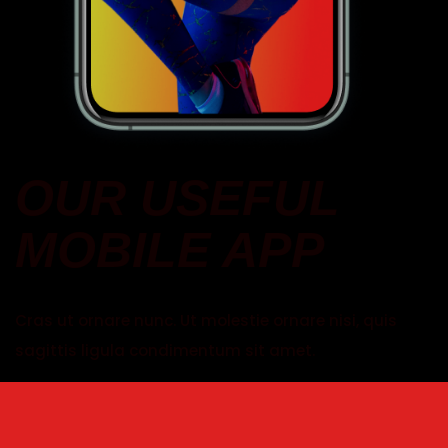
OUR USEFUL
MOBILE APP
Cras ut ornare nunc. Ut molestie ornare nisi, quis
sagittis ligula condimentum sit amet.